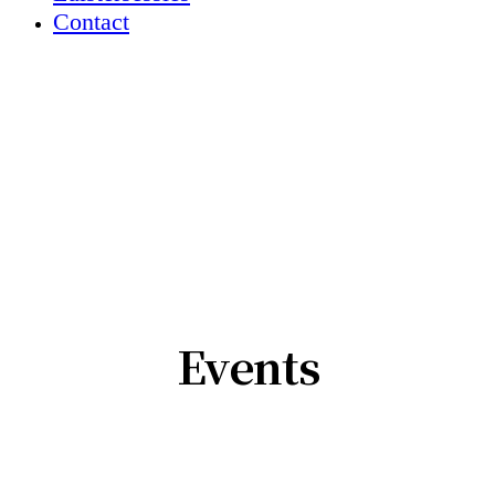
Contact
Events
Maak je bedrijfs­event bijzonder met We Are
Acoustic.
Het perfecte akoestische duo voor openingen,